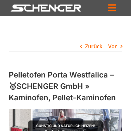
Zum
Inhalt
Toggl
springen
HOME
Navig
ZUM SHOP
Zurück
Vor
HÄNDLERSUCHE
SERVICE
Pelletofen Porta Westfalica –
UNTERNEHMEN
🥇SCHENGER GmbH »
Kaminofen, Pellet-Kaminofen
PROFIL
WARENKORB
PRODUCTS
SEARCH