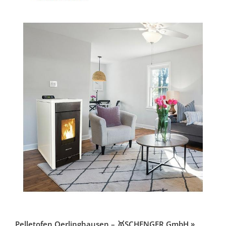
Pelletofen Oerlinghausen – 🥇SCHENGER GmbH »