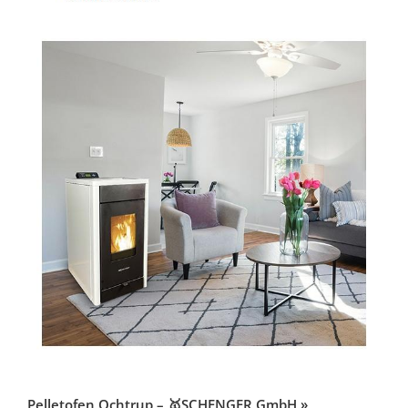
Pelletofen Ochtrup – 🥇SCHENGER GmbH »