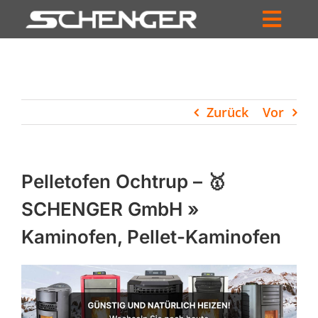
Zum
Inhalt
Toggl
springen
HOME
Navig
ZUM SHOP
Zurück
Vor
HÄNDLERSUCHE
SERVICE
Pelletofen Ochtrup – 🥇
UNTERNEHMEN
SCHENGER GmbH »
Kaminofen, Pellet-Kaminofen
PROFIL
WARENKORB
PRODUCTS
SEARCH