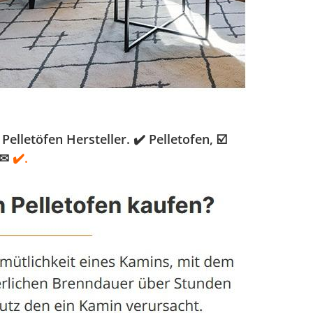
letöfen Hersteller. ✔️ Pelletofen, ☑️
 ✉
✔️.