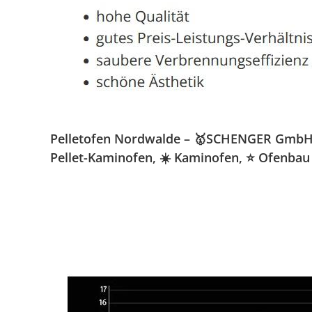
Pelletofen Nordwalde – 🥇SCHENGER GmbH » K
Pellet-Kaminofen, ☀️ Kaminofen, ⭐ Ofenbau