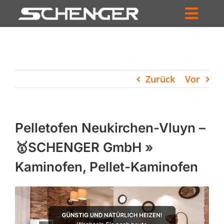
Zum
Inhalt
Toggl
springen
HOME
Navig
ZUM SHOP
Zurück
Vor
HÄNDLERSUCHE
SERVICE
Pelletofen Neukirchen-Vluyn –
UNTERNEHMEN
🥇SCHENGER GmbH »
Kaminofen, Pellet-Kaminofen
PROFIL
WARENKORB
PRODUCTS
SEARCH