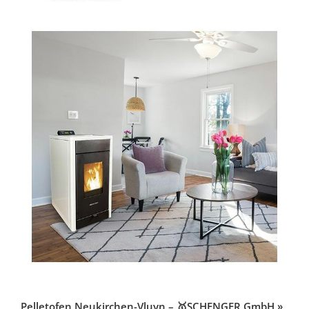
Pelletofen Neukirchen-Vluyn – 🥇SCHENGER GmbH »