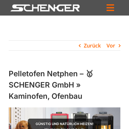
Zum
Inhalt
Toggl
springen
HOME
Navig
ZUM SHOP
Zurück
Vor
HÄNDLERSUCHE
SERVICE
Pelletofen Netphen – 🥇
UNTERNEHMEN
SCHENGER GmbH »
Kaminofen, Ofenbau
PROFIL
WARENKORB
PRODUCTS
SEARCH