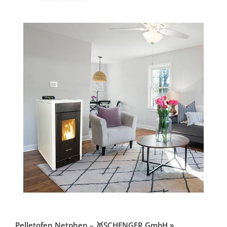
Pelletofen Netphen – 🥇SCHENGER GmbH »