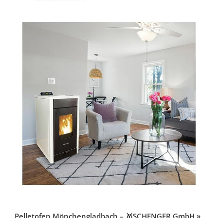
Pelletofen Mönchengladbach – 🥇SCHENGER GmbH »