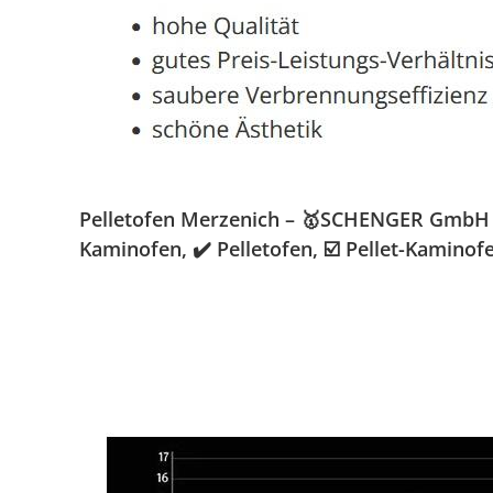
Pelletofen Merzenich – 🥇SCHENGER GmbH » K
Kaminofen, ✔️ Pelletofen, ☑️ Pellet-Kamino