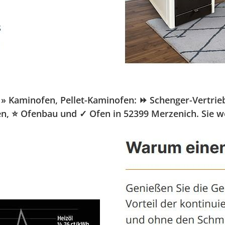
aminofen, Pellet-Kaminofen: ⏩ Schenger-Vertrieb.de
fen, ⭐ Ofenbau und ✓ Ofen in 52399 Merzenich. Sie w