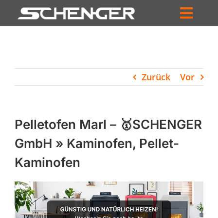
Zum
Inhalt
Toggl
springen
HOME
Navig
ZUM SHOP
Zurück
Vor
HÄNDLERSUCHE
SERVICE
Pelletofen Marl – 🥇SCHENGER
UNTERNEHMEN
GmbH » Kaminofen, Pellet-
Kaminofen
PROFIL
WARENKORB
PRODUCTS
SEARCH