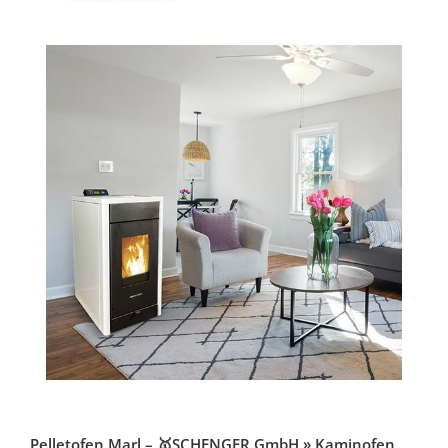
Pelletofen Marl – 🥇SCHENGER GmbH » Kaminofen,