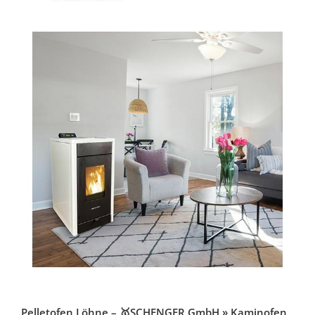
Pelletofen Löhne – 🥇SCHENGER GmbH » Kaminofen,