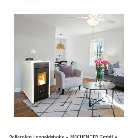
Pelletofen Leopoldshöhe – 🥇SCHENGER GmbH »