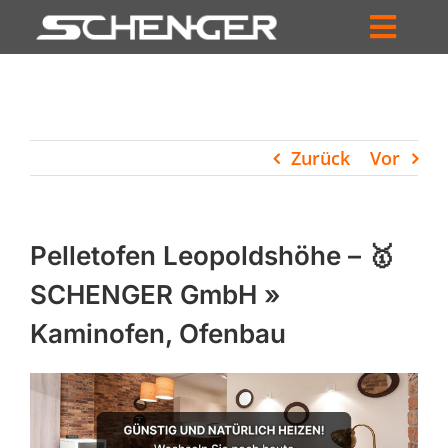
Zum
Inhalt
Toggl
springen
HOME
Navig
ZUM SHOP
Zurück
Vor
HÄNDLERSUCHE
SERVICE
Pelletofen Leopoldshöhe – 🥇
UNTERNEHMEN
SCHENGER GmbH »
Kaminofen, Ofenbau
PROFIL
WARENKORB
PRODUCTS
SEARCH