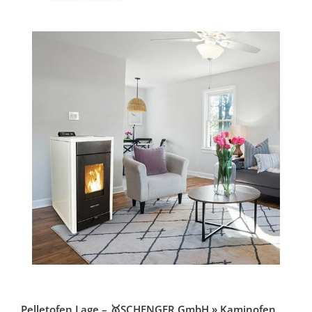
Pelletofen Lage – 🥇SCHENGER GmbH » Kaminofen,