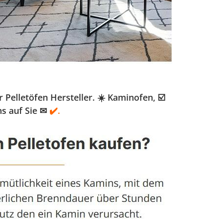
elletöfen Hersteller. ☀️ Kaminofen, ☑️
s auf Sie ✉
✔️.