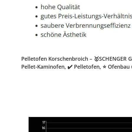
Pelletofen Korschenbroich – 🥇SCHENGER Gmb
Pellet-Kaminofen, ✔️ Pelletofen, ⭐ Ofenbau