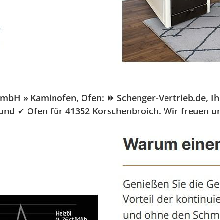
H » Kaminofen, Ofen: ⏩ Schenger-Vertrieb.de, Ihr P
 und ✓ Ofen für 41352 Korschenbroich. Wir freuen un