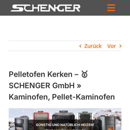
Zum
Inhalt
Toggl
springen
HOME
Navig
ZUM SHOP
Zurück
Vor
HÄNDLERSUCHE
SERVICE
Pelletofen Kerken – 🥇
UNTERNEHMEN
SCHENGER GmbH »
Kaminofen, Pellet-Kaminofen
PROFIL
WARENKORB
PRODUCTS
SEARCH