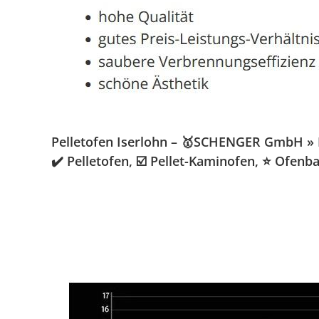
Pelletofen Iserlohn – 🥇SCHENGER GmbH » Ka
✔️ Pelletofen, ☑️ Pellet-Kaminofen, ⭐ Ofen