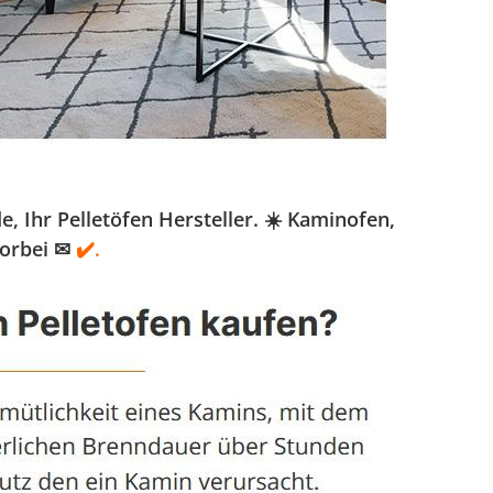
 Ihr Pelletöfen Hersteller. ☀️ Kaminofen,
vorbei ✉
✔️.