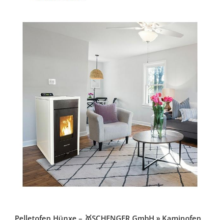
Pelletofen Hünxe – 🥇SCHENGER GmbH » Kaminofen,