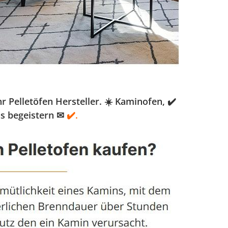
Pelletöfen Hersteller. ☀️ Kaminofen, ✔️
ns begeistern ✉
✔️.