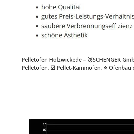
Pelletofen Holzwickede – 🥇SCHENGER GmbH 
Pelletofen, ☑️ Pellet-Kaminofen, ⭐ Ofenbau