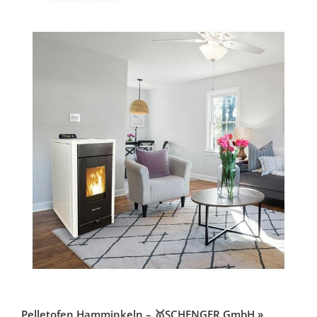
Pelletofen Hamminkeln – 🥇SCHENGER GmbH »