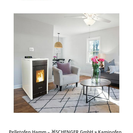
Pelletofen Hamm – 🥇SCHENGER GmbH » Kaminofen,