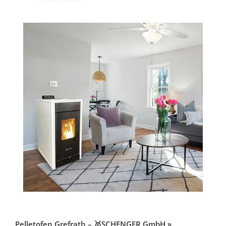
Pelletofen Grefrath – 🥇SCHENGER GmbH »