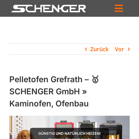
Zum
Inhalt
Toggl
springen
HOME
Navig
ZUM SHOP
Zurück
Vor
HÄNDLERSUCHE
SERVICE
Pelletofen Grefrath – 🥇
UNTERNEHMEN
SCHENGER GmbH »
Kaminofen, Ofenbau
PROFIL
WARENKORB
PRODUCTS
SEARCH