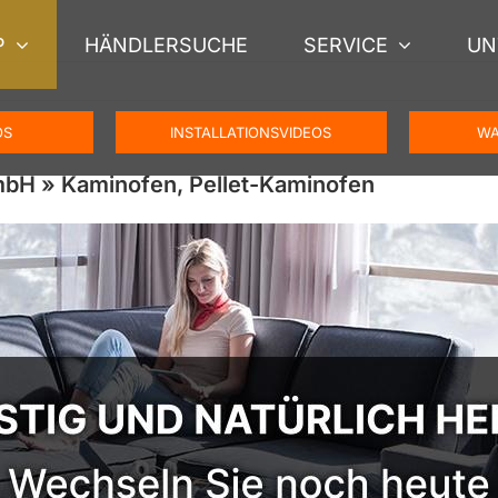
P
HÄNDLERSUCHE
SERVICE
UN
OS
INSTALLATIONSVIDEOS
WA
bH » Kaminofen, Pellet-Kaminofen