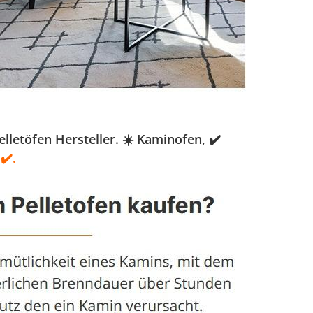
letöfen Hersteller. ☀️ Kaminofen, ✔️
✔️.