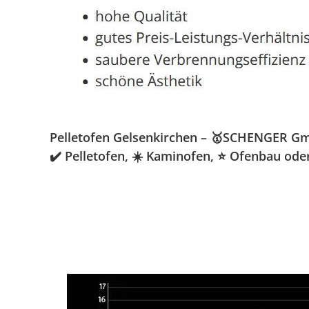
Pelletofen Gelsenkirchen – 🥇SCHENGER GmbH
✔️ Pelletofen, ☀️ Kaminofen, ⭐ Ofenbau ode