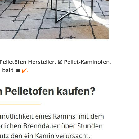
lletöfen Hersteller. ☑️ Pellet-Kaminofen,
s bald ✉
✔️.