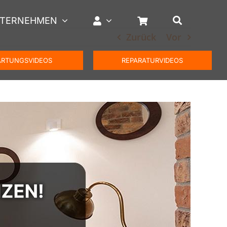
TERNEHMEN
Zurück
Vor
RTUNGSVIDEOS
REPARATURVIDEOS