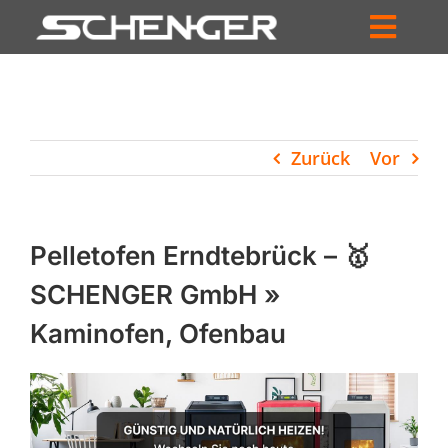
Zum
Inhalt
Toggl
springen
HOME
Navig
ZUM SHOP
Zurück
Vor
HÄNDLERSUCHE
SERVICE
Pelletofen Erndtebrück – 🥇
UNTERNEHMEN
SCHENGER GmbH »
Kaminofen, Ofenbau
PROFIL
WARENKORB
PRODUCTS
SEARCH