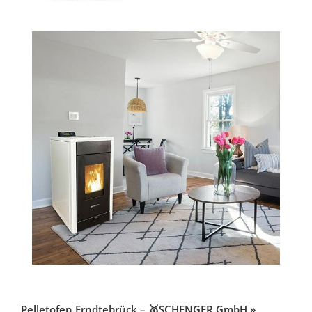
Pelletofen Erndtebrück – 🥇SCHENGER GmbH »