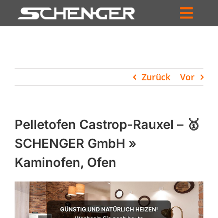
Zum
Inhalt
Toggl
springen
HOME
Navig
ZUM SHOP
Zurück
Vor
HÄNDLERSUCHE
SERVICE
Pelletofen Castrop-Rauxel – 🥇
UNTERNEHMEN
SCHENGER GmbH »
Kaminofen, Ofen
PROFIL
WARENKORB
PRODUCTS
SEARCH