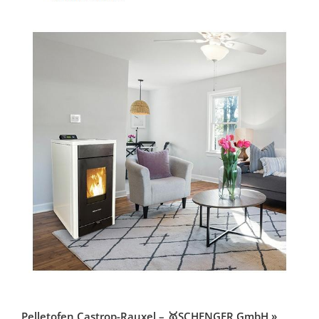
Pelletofen Castrop-Rauxel – 🥇SCHENGER GmbH »