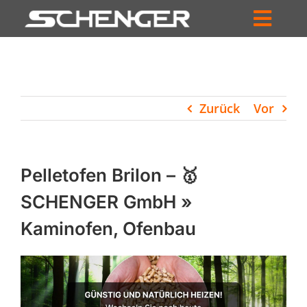
Zum
Inhalt
Toggl
springen
HOME
Navig
ZUM SHOP
Zurück
Vor
HÄNDLERSUCHE
SERVICE
Pelletofen Brilon – 🥇
UNTERNEHMEN
SCHENGER GmbH »
Kaminofen, Ofenbau
PROFIL
WARENKORB
PRODUCTS
SEARCH