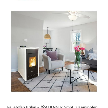
Pelletofen Brilon – 🥇SCHENGER GmbH » Kaminofen,