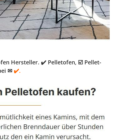
 Hersteller. ✔️ Pelletofen, ☑️ Pellet-
bei ✉
✔️.