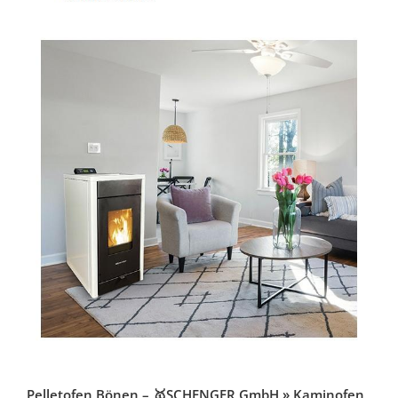
Pelletofen Bönen – 🥇SCHENGER GmbH » Kaminofen,