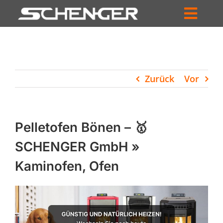
Zum
Inhalt
Toggl
springen
HOME
Navig
ZUM SHOP
Zurück
Vor
HÄNDLERSUCHE
SERVICE
Pelletofen Bönen – 🥇
UNTERNEHMEN
SCHENGER GmbH »
Kaminofen, Ofen
PROFIL
WARENKORB
PRODUCTS
SEARCH