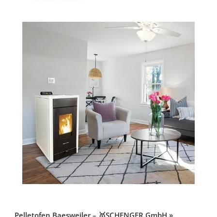
Pelletofen Baesweiler – 🥇SCHENGER GmbH »