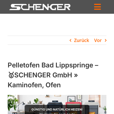
Zum
Inhalt
Toggl
springen
HOME
Navig
ZUM SHOP
Zurück
Vor
HÄNDLERSUCHE
SERVICE
Pelletofen Bad Lippspringe –
UNTERNEHMEN
🥇SCHENGER GmbH »
Kaminofen, Ofen
PROFIL
WARENKORB
PRODUCTS
SEARCH