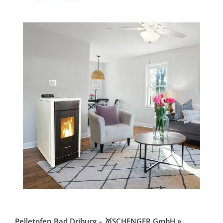
Pelletofen Bad Driburg – 🥇SCHENGER GmbH »