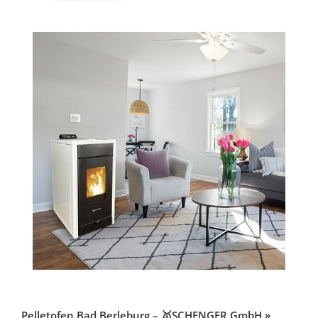
Pelletofen Bad Berleburg – 🥇SCHENGER GmbH »