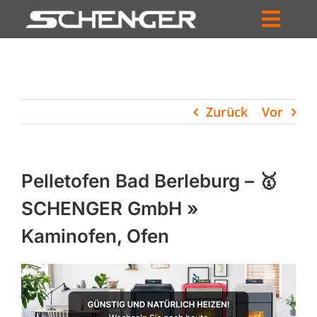
Zum
Inhalt
Toggl
springen
HOME
Navig
ZUM SHOP
Zurück
Vor
HÄNDLERSUCHE
SERVICE
Pelletofen Bad Berleburg – 🥇
UNTERNEHMEN
SCHENGER GmbH »
Kaminofen, Ofen
PROFIL
WARENKORB
PRODUCTS
SEARCH