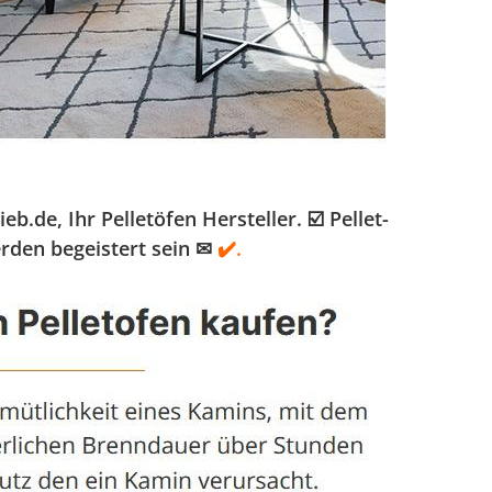
e, Ihr Pelletöfen Hersteller. ☑️ Pellet-
erden begeistert sein ✉
✔️.