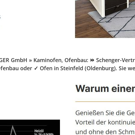
R GmbH » Kaminofen, Ofenbau: ⏩ Schenger-Vertrieb.d
Ofenbau oder ✓ Ofen in Steinfeld (Oldenburg). Sie w