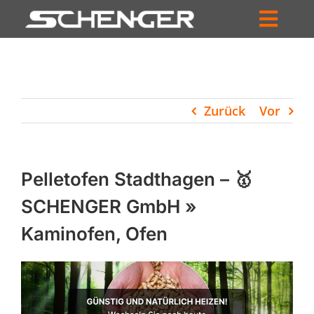
Zum
Inhalt
Toggl
springen
HOME
Navig
ZUM SHOP
Zurück
Vor
HÄNDLERSUCHE
SERVICE
Pelletofen Stadthagen – 🥇
UNTERNEHMEN
SCHENGER GmbH »
Kaminofen, Ofen
PROFIL
WARENKORB
PRODUCTS
SEARCH