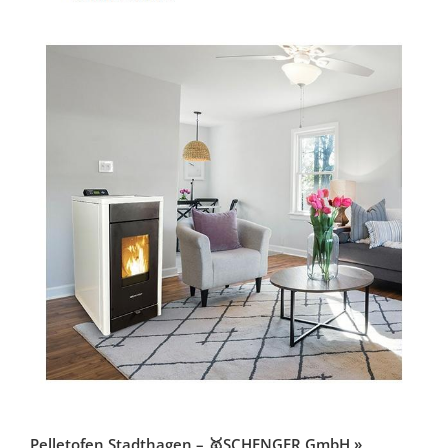
Pelletofen Stadthagen – 🥇SCHENGER GmbH »