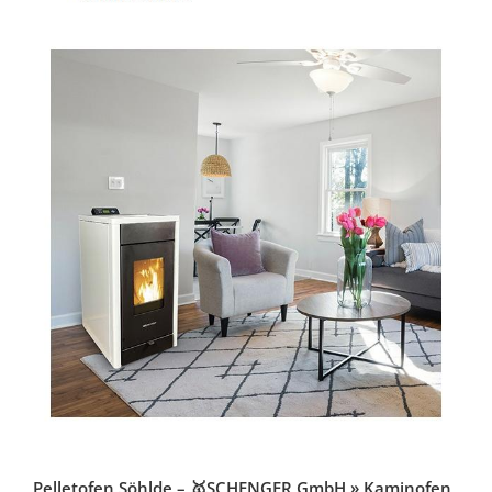
Pelletofen Söhlde – 🥇SCHENGER GmbH » Kaminofen,