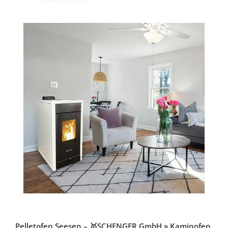
Pelletofen Seesen – 🥇SCHENGER GmbH » Kaminofen,