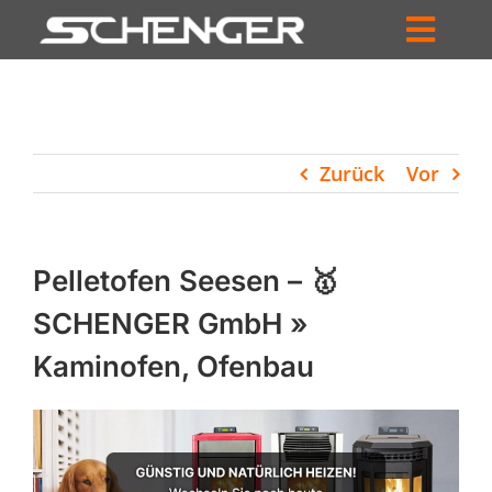
Zum
Inhalt
Toggl
springen
HOME
Navig
ZUM SHOP
Zurück
Vor
HÄNDLERSUCHE
SERVICE
Pelletofen Seesen – 🥇
UNTERNEHMEN
SCHENGER GmbH »
Kaminofen, Ofenbau
PROFIL
WARENKORB
PRODUCTS
SEARCH