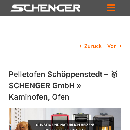
Zum
Inhalt
Toggl
springen
HOME
Navig
ZUM SHOP
Zurück
Vor
HÄNDLERSUCHE
SERVICE
Pelletofen Schöppenstedt – 🥇
UNTERNEHMEN
SCHENGER GmbH »
Kaminofen, Ofen
PROFIL
WARENKORB
PRODUCTS
SEARCH