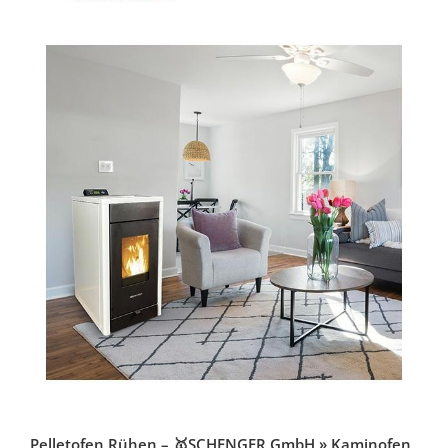
Pelletofen Rühen – 🥇SCHENGER GmbH » Kaminofen,