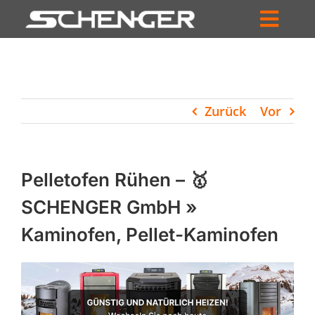
Zum
Inhalt
Toggl
springen
HOME
Navig
ZUM SHOP
Zurück
Vor
HÄNDLERSUCHE
SERVICE
Pelletofen Rühen – 🥇
UNTERNEHMEN
SCHENGER GmbH »
Kaminofen, Pellet-Kaminofen
PROFIL
WARENKORB
PRODUCTS
SEARCH