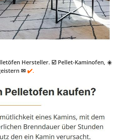
töfen Hersteller. ☑️ Pellet-Kaminofen, ☀️
geistern ✉
✔️.