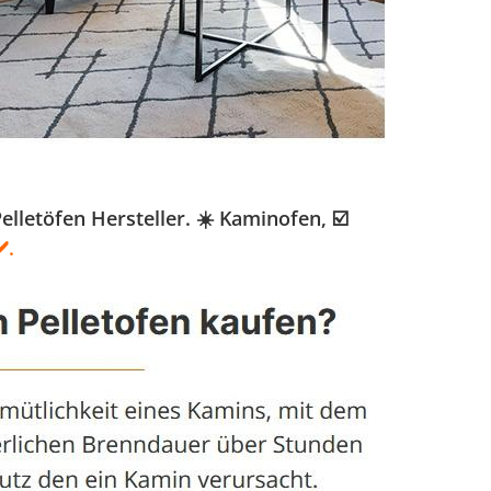
letöfen Hersteller. ☀️ Kaminofen, ☑️
️.