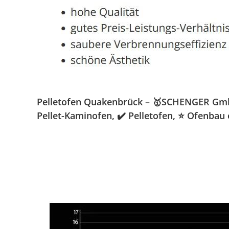
Pelletofen Quakenbrück – 🥇SCHENGER GmbH 
Pellet-Kaminofen, ✔️ Pelletofen, ⭐ Ofenba