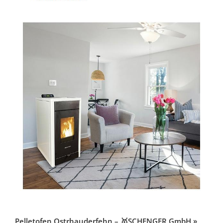
Pelletofen Ostrhauderfehn – 🥇SCHENGER GmbH »