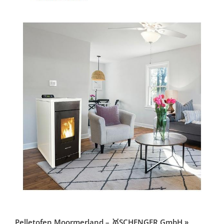
Pelletofen Moormerland – 🥇SCHENGER GmbH »