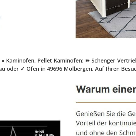
aminofen, Pellet-Kaminofen: ⏩ Schenger-Vertrieb.de
bau oder ✓ Ofen in 49696 Molbergen. Auf Ihren Besu