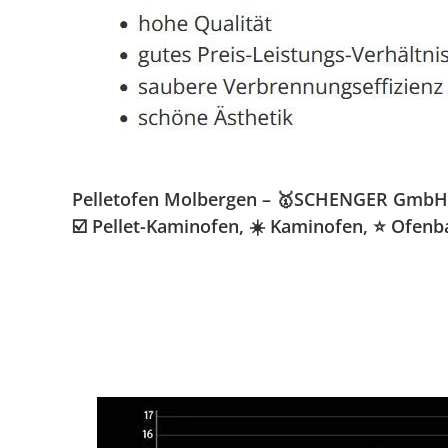
Pelletofen Molbergen – 🥇SCHENGER GmbH » K
☑️ Pellet-Kaminofen, ☀️ Kaminofen, ⭐ Ofen