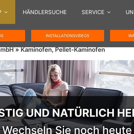
P
HÄNDLERSUCHE
SERVICE
UN
OS
INSTALLATIONSVIDEOS
WA
mbH » Kaminofen, Pellet-Kaminofen