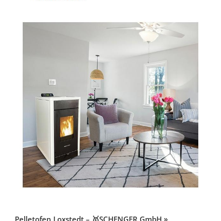
Pelletofen Loxstedt – 🥇SCHENGER GmbH »