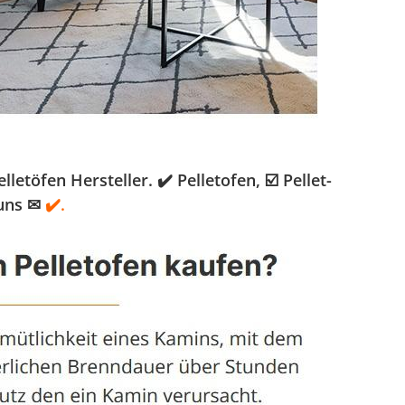
töfen Hersteller. ✔️ Pelletofen, ☑️ Pellet-
uns ✉
✔️.