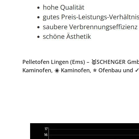
Pelletofen Lingen (Ems) – 🥇SCHENGER GmbH »
Kaminofen, ☀️ Kaminofen, ⭐ Ofenbau und ✓ 