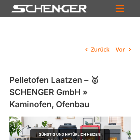
Zum
Inhalt
Toggl
springen
HOME
Navig
ZUM SHOP
Zurück
Vor
HÄNDLERSUCHE
SERVICE
Pelletofen Laatzen – 🥇
UNTERNEHMEN
SCHENGER GmbH »
Kaminofen, Ofenbau
PROFIL
WARENKORB
PRODUCTS
SEARCH