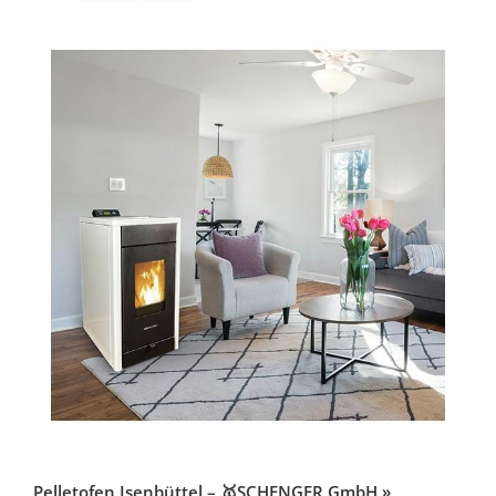
Pelletofen Isenbüttel – 🥇SCHENGER GmbH »