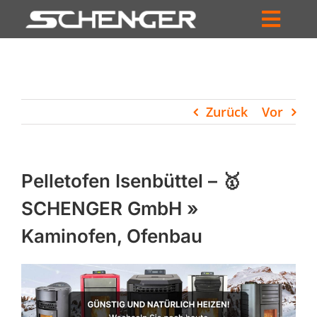
Zum
Inhalt
Toggl
springen
HOME
Navig
ZUM SHOP
Zurück
Vor
HÄNDLERSUCHE
SERVICE
Pelletofen Isenbüttel – 🥇
UNTERNEHMEN
SCHENGER GmbH »
Kaminofen, Ofenbau
PROFIL
WARENKORB
PRODUCTS
SEARCH