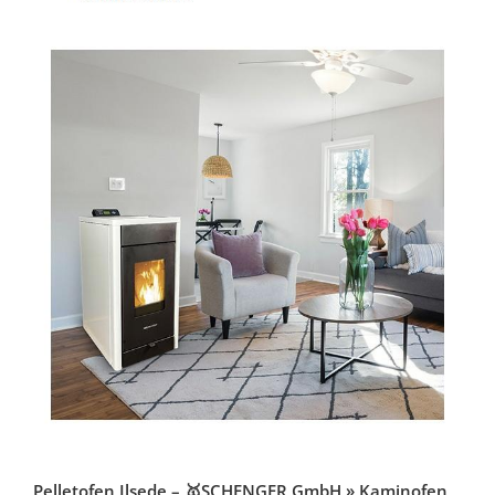
Pelletofen Ilsede – 🥇SCHENGER GmbH » Kaminofen,