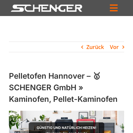
Zum
Inhalt
Toggl
springen
HOME
Navig
ZUM SHOP
Zurück
Vor
HÄNDLERSUCHE
SERVICE
Pelletofen Hannover – 🥇
UNTERNEHMEN
SCHENGER GmbH »
Kaminofen, Pellet-Kaminofen
PROFIL
WARENKORB
PRODUCTS
SEARCH