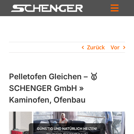
Zum
Inhalt
Toggl
springen
HOME
Navig
ZUM SHOP
Zurück
Vor
HÄNDLERSUCHE
SERVICE
Pelletofen Gleichen – 🥇
UNTERNEHMEN
SCHENGER GmbH »
Kaminofen, Ofenbau
PROFIL
WARENKORB
PRODUCTS
SEARCH