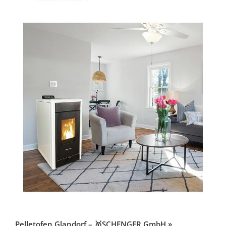
Pelletofen Glandorf – 🥇SCHENGER GmbH »